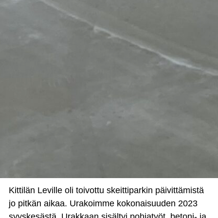
Kittilän Leville oli toivottu skeittiparkin päivittämistä
jo pitkän aikaa. Urakoimme kokonaisuuden 2023
syyskesästä. Urakkaan sisältyi pohjatyöt, betoni- ja