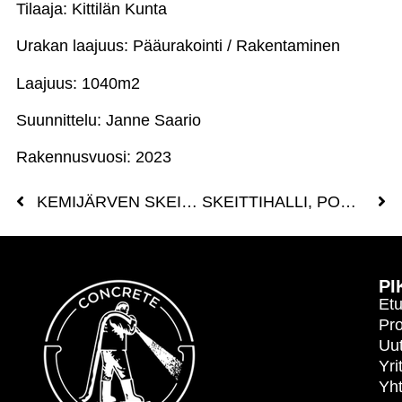
Tilaaja: Kittilän Kunta
Urakan laajuus: Pääurakointi / Rakentaminen
Laajuus: 1040m2
Suunnittelu: Janne Saario
Rakennusvuosi: 2023
KEMIJÄRVEN SKEITTIPUISTO
SKEITTIHALLI, PORVOO
PI
Etu
Pro
Uut
Yri
Yht