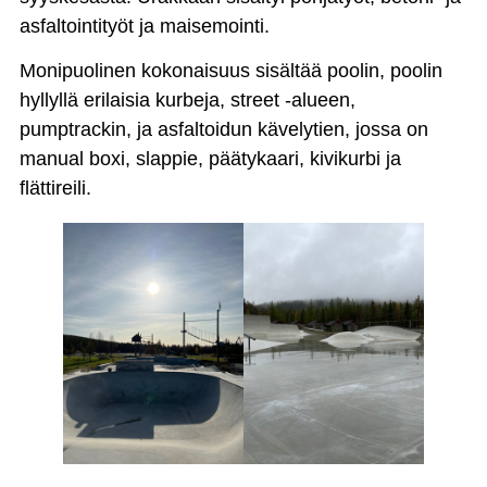
asfaltointityöt ja maisemointi.
Monipuolinen kokonaisuus sisältää poolin, poolin
hyllyllä erilaisia kurbeja, street -alueen,
pumptrackin, ja asfaltoidun kävelytien, jossa on
manual boxi, slappie, päätykaari, kivikurbi ja
flättireili.