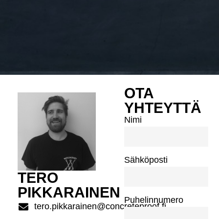
OTA
YHTEYTTÄ
Nimi
Sähköposti
TERO
PIKKARAINEN
Puhelinnumero
tero.pikkarainen@concreteproof.fi