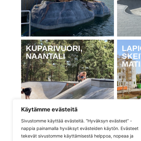
KUPARIVUORI,
LAP
NAANTALI
SKEI
MAT
Käytämme evästeitä
Sivustomme käyttää evästeitä. “Hyväksyn evästeet” -
nappia painamalla hyväksyt evästeiden käytön. Evästeet
tekevät sivustomme käyttämisestä helppoa, nopeaa ja