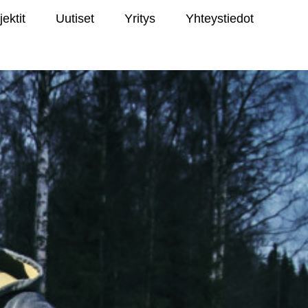
jektit
Uutiset
Yritys
Yhteystiedot