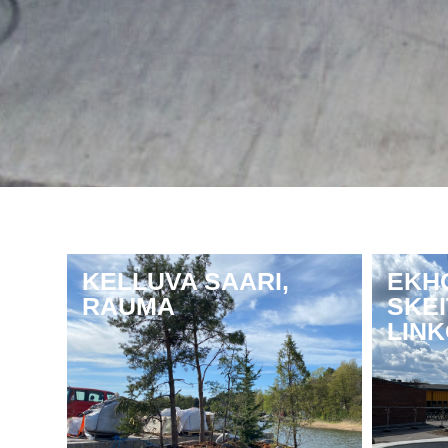
KELLUVA SAARI,
EKH
RAUMA
SKEI
LIN