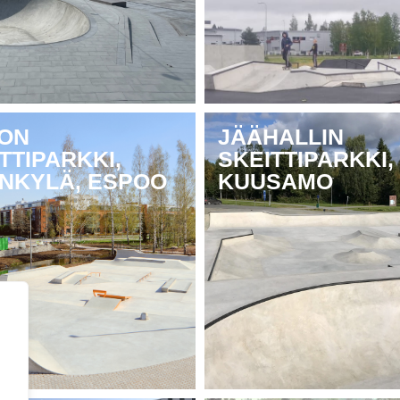
ION
JÄÄHALLIN
TTIPARKKI,
SKEITTIPARKKI,
INKYLÄ, ESPOO
KUUSAMO