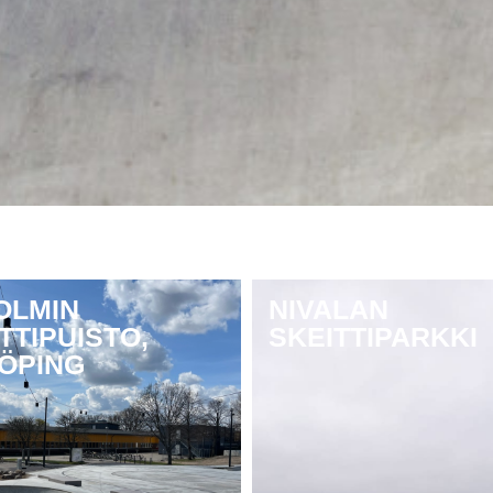
OLMIN
NIVALAN
TTIPUISTO,
SKEITTIPARKKI
KÖPING