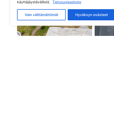
käyttäjäystävällistä.
Tietosuojaseloste
FINSPÅNGIN
MET
SKEITTIPUISTO,
ISTU
Vain välttämättömät
Hyväksyn evästeet
FINSPÅNG, RUOTSI
HELS