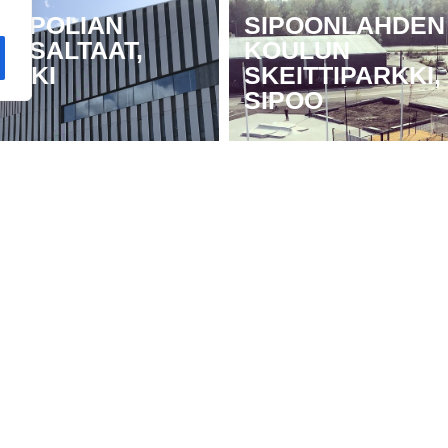
ROPOLIAN
SIPOONLAHDEN
TUSALTAAT,
KOULUN
INKI
SKEITTIPARKKI,
SIPOO
1
2
3
4
5