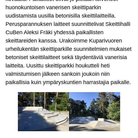
huonokuntoisen vanerisen skeittiparkin
uudistamista uusilla betonisilla skeittilaitteilla.
Perusparannuksen laitteet suunnittelivat Skeittihalli
CuBen Aleksi Fräki yhdessä paikallisten
skeittareiden kanssa. Urakoimme Kuparivuoren
urheilukentän skeittiparkille suunnitelmien mukaiset
betoniset skeittilaitteet sekä täydentäviä vanerisia
laitteita. Uusittu skeittiparkki houkutteli heti
valmistumisen jälkeen sankoin joukoin niin
paikallisia kuin ympäryskuntien harrastajia paikalle.