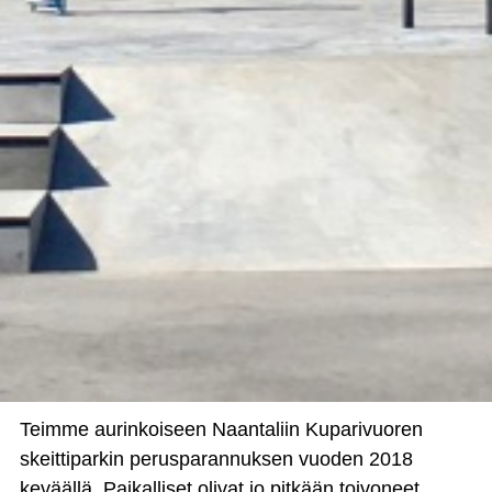
Teimme aurinkoiseen Naantaliin Kuparivuoren
skeittiparkin perusparannuksen vuoden 2018
keväällä. Paikalliset olivat jo pitkään toivoneet