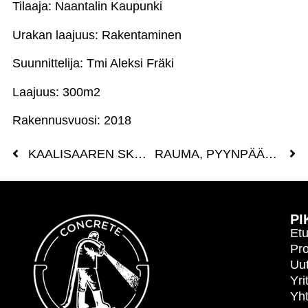
Tilaaja: Naantalin Kaupunki
Urakan laajuus: Rakentaminen
Suunnittelija: Tmi Aleksi Fräki
Laajuus: 300m2
Rakennusvuosi: 2018
KAALISAAREN SKEITTIPARKKI, SASTAMALA
RAUMA, PYYNPÄÄN SKEITTIPARKKI
PI
Etu
Pro
Uut
Yri
Yht