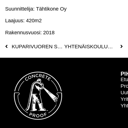
Suunnittelija: Tähtikone Oy
Laajuus: 420m2
Rakennusvuosi: 2018
KUPARIVUOREN SKEITTIPARKKI, NAANTALI
YHTENÄISKOULUN SKEITTIPARKKI, MÄNTYHARJU
PI
Etu
Pro
Uut
Yri
Yht