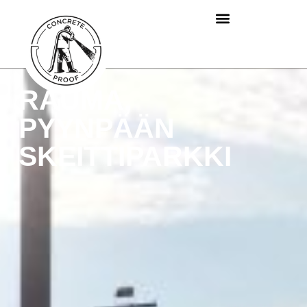
RAUMA,
PYYNPÄÄN
SKEITTIPARKKI