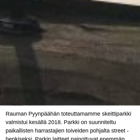
Rauman Pyynpäähän toteuttamamme skeittiparkki
valmistui kesällä 2018. Parkki on suunniteltu
paikallisten harrastajien toiveiden pohjalta street -
henkiseksi. Parkin laitteet painottuvat enemmän