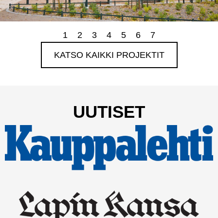
1
2
3
4
5
6
7
KATSO KAIKKI PROJEKTIT
UUTISET