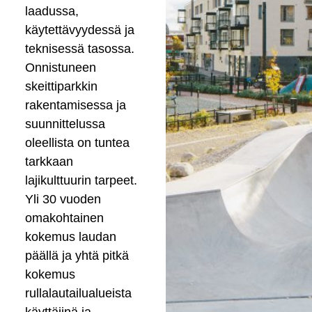
laadussa,
käytettävyydessä ja
teknisessä tasossa.
Onnistuneen
skeittiparkkin
rakentamisessa ja
suunnittelussa
oleellista on tuntea
tarkkaan
lajikulttuurin tarpeet.
Yli 30 vuoden
omakohtainen
kokemus laudan
päällä ja yhtä pitkä
kokemus
rullalautailualueista
käyttäjinä ja