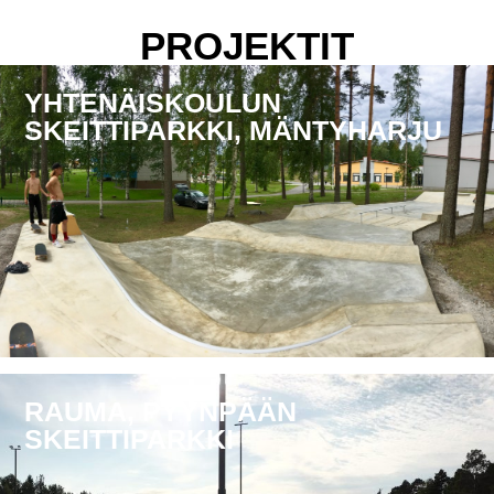
PROJEKTIT
YHTENÄISKOULUN
SKEITTIPARKKI, MÄNTYHARJU
RAUMA, PYYNPÄÄN
SKEITTIPARKKI