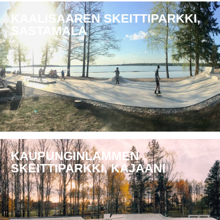
KAALISAAREN SKEITTIPARKKI,
SASTAMALA
KAUPUNGINLAMMEN
SKEITTIPARKKI, KAJAANI